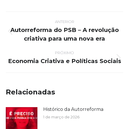
Navegação
ANTERIOR
de
Autorreforma do PSB – A revolução
Post
criativa para uma nova era
post:
anterior:
PRÓXIMO
Economia Criativa e Políticas Sociais
Próximo
post:
Relacionadas
Histórico da Autorreforma
1 de março de 2026