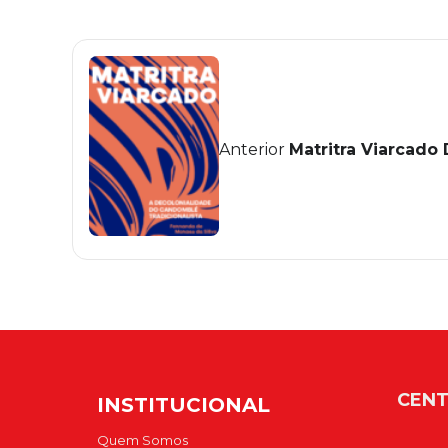
Anterior
Matritra Viarcado 
CENT
INSTITUCIONAL
Quem Somos