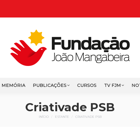
E MEMÓRIA
PUBLICAÇÕES
CURSOS
TV FJM
NO
Criativade PSB
Você está aqui:
INÍCIO
ESTANTE
CRIATIVADE PSB